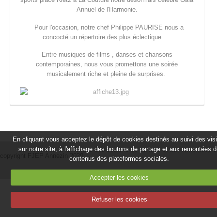
Annuel de l'Harmonie.
Pour l'occasion, notre chef Philippe PAURISE nous a
concocté un répertoire des plus éclectique...
Entre musiques de films , danses et chansons
contemporaines, nous vous promettons une soirée
musicalement riche et pleine de surprises.
En cliquant vous acceptez le dépôt de cookies destinés au suivi des vis
sur notre site, à l'affichage des boutons de partage et aux remontées 
copyright FJEP Annezin 2020
contenus des plateformes sociales.
Accepter les cookies
Refuser les cookies